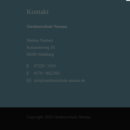
Kontakt
Outdoorschule Nenana
Markus Neubert
Kastanienweg 10
88289 Waldburg
07529 / 3193
0170 / 9022302
info@outdoorschule-nenana.de
Copyright 2020 Outdoorschule Nenana