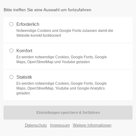
Bitte treffen Sie eine Auswahl um fortzufahren
ort
Get in touch
Erforderlich
Notwendige Cookies und Google Fonts zulassen damit die
sum dolor sit amet:
Cybersteel Inc.
Website korrekt funktioniert
376-293 City Road, Suite 600
San Francisco, CA 94102
FIRMEN / TEAMS
SCHULKLASSEN
SONSTIGES
PARTN
Komfort
Es werden notwendige Cookies, Google Fonts, Google
4h
Maps, OpenStreetMap und Youtube geladen
Have any questions?
/ 365days
+44 1234 567 890
Statistik
Drop us a line
Es werden notwendige Cookies, Google Fonts, Google
Maps, OpenStreetMap, Youtube und Google Analytics
info@yourdomain.com
geladen
support for our customers
ri 8:00am - 5:00pm
(GMT +1)
Datenschutz
Impressum
Weitere Informationen